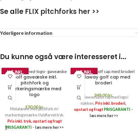
Se alle
FLIX pitchforks her >>
Yderligere information
Du kunne også være interesseret i...
ALT INKL.
ALT INKL.
Golf gaveæske inkl.
Callaway golf cap med
pitchfork og
broderi
markeringsmærke med
logo
248,00
kr.
Callaway basis cap med logo i
nakken.
Pris inkl. broderi,
130,00
kr.
Metalæske med pitchfork m/
opstart og fragt
PRISGARANTI
–
markeringsmærke i fuldfarvet tryk.
læs mere her >>
Pris inkl. tryk, opstart og fragt
PRISGARANTI
–
læs mere her >>