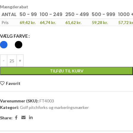
Mængderabat
ANTAL
50 - 99
100 - 249
250 - 499
500 - 999
1000 
Pris
69,42
kr.
64,74
kr.
61,62
kr.
59,28
kr.
57,72
kr
VÆLG FARVE
TILFØJ TIL KURV
Favorit
Varenummer (SKU):
FT4003
Kategori:
Golf pitchforks og markeringsmærker
Share: