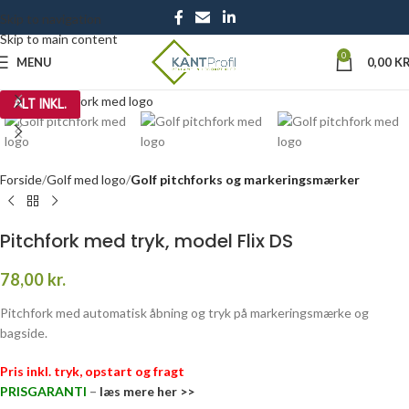
Skip to navigation
Skip to main content
0
MENU
0,00
KR
Click to enlarge
ALT INKL.
Forside
Golf med logo
Golf pitchforks og markeringsmærker
Pitchfork med tryk, model Flix DS
78,00
kr.
Pitchfork med automatisk åbning og tryk på markeringsmærke og
bagside.
Pris inkl. tryk, opstart og fragt
PRISGARANTI
–
læs mere her >>