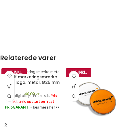
Relaterede varer
ALT INKL.
ALT INKL.
Golf markeringsmærke
med logo, metal, Ø25 mm
46,00
kr.
Inkl. digital tryk. Pris pr. stk.
Pris
inkl. tryk, opstart og fragt
PRISGARANTI
–
læs mere her >>