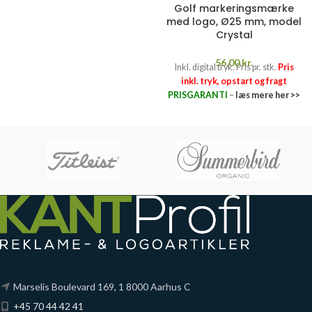
Golf markeringsmærke
med logo, Ø25 mm, model
Crystal
56,00
kr.
Inkl. digital tryk. Pris pr. stk.
Pris
inkl. tryk, opstart og fragt
PRISGARANTI
–
læs mere her >>
Marselis Boulevard 169, 1 8000 Aarhus C
+45 70 44 42 41