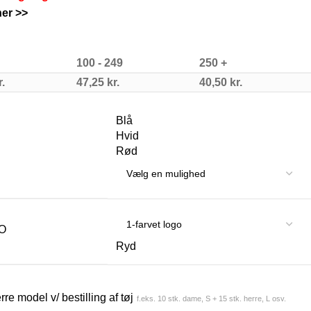
er >>
100 - 249
250 +
r.
47,25
kr.
40,50
kr.
Blå
Hvid
Rød
O
Ryd
e model v/ bestilling af tøj
f.eks. 10 stk. dame, S + 15 stk. herre, L osv.