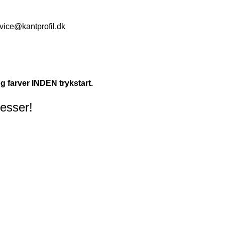
vice@kantprofil.dk
g farver INDEN trykstart.
messer!