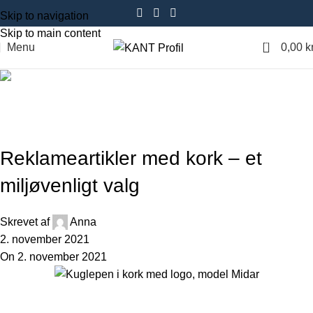
Skip to navigation
Skip to main content
0
Menu
0,00
kr
Blog
Forside
Design trends
DESIGN TRENDS
Reklameartikler med kork – et
miljøvenligt valg
Skrevet af
Anna
2. november 2021
On 2. november 2021