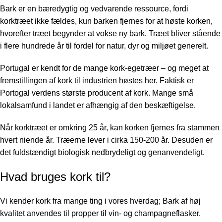
Bark er en bæredygtig og vedvarende ressource, fordi
korktræet ikke fældes, kun barken fjernes for at høste korken,
hvorefter træet begynder at vokse ny bark. Træet bliver stående
i flere hundrede år til fordel for natur, dyr og miljøet generelt.
Portugal er kendt for de mange kork-egetræer – og meget at
fremstillingen af kork til industrien høstes her. Faktisk er
Portogal verdens største producent af kork. Mange små
lokalsamfund i landet er afhængig af den beskæftigelse.
Når korktræet er omkring 25 år, kan korken fjernes fra stammen
hvert niende år. Træerne lever i cirka 150-200 år. Desuden er
det fuldstændigt biologisk nedbrydeligt og genanvendeligt.
Hvad bruges kork til?
Vi kender kork fra mange ting i vores hverdag; Bark af høj
kvalitet anvendes til propper til vin- og champagneflasker.