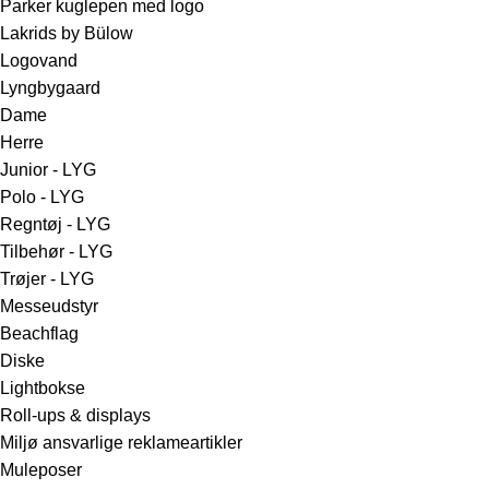
Parker kuglepen med logo
Lakrids by Bülow
Logovand
Lyngbygaard
Dame
Herre
Junior - LYG
Polo - LYG
Regntøj - LYG
Tilbehør - LYG
Trøjer - LYG
Messeudstyr
Beachflag
Diske
Lightbokse
Roll-ups & displays
Miljø ansvarlige reklameartikler
Muleposer