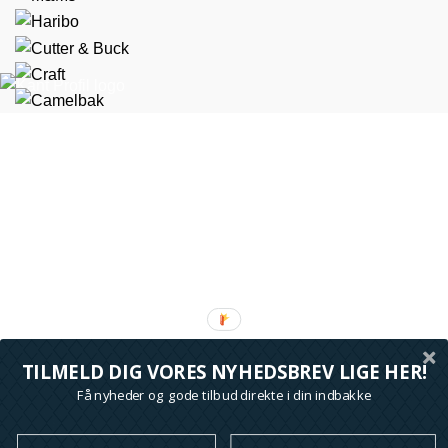
Marselis Boulevard 169, 1 8000 Aarhus C
+45 70 44 42 41
kundeservice@kantprofil.dk
CVR. 42 66 82 30
Fynske Bank
Reg. 6851 Konto 1065689
*alle priser på denne shop er ekskl. moms
TILMELD DIG VORES NYHEDSBREV LIGE HER!
Ofte stillede spørgsmål
Få nyheder og gode tilbud direkte i din indbakke
Handelsbetingelser
Om KANT Profil